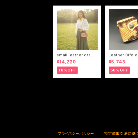
small leather draws
Leather Bifold
tring bag (Shooter1
et (Medvedev
¥14,220
¥5,743
3 change the desig
gn)
n)
10%OFF
50%OFF
プライバシーポリシー
特定商取引法に基