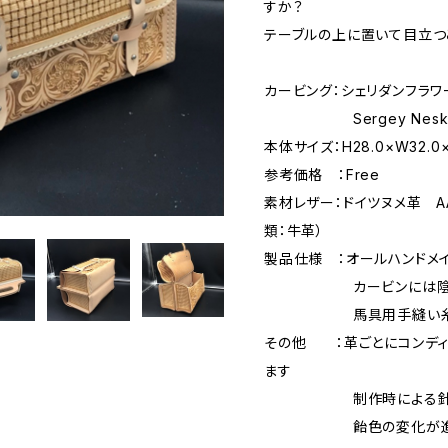
すか？
テーブルの上に置いて目立つ
カービング：シェリダンフラ
Sergey Neskro
本体サイズ：H28.0×W32.0×
参考価格 ：Free
素材レザー：ドイツヌメ革 AA
類：牛革）
製品仕様 ：オールハンドメ
カービンには陰影を
馬具用手縫い糸
その他 ：革ごとにコンディ
ます
制作時による針傷や
飴色の変化が進んで