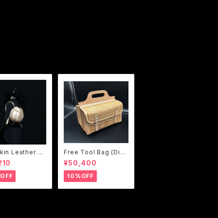
in Leather Ba
Free Tool Bag (Dies
k (Karlova De
elpunk design）
210
¥50,400
OFF
10%OFF