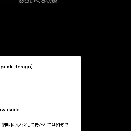
lpunk design）
available
に調味料入れとして持たれては如何で