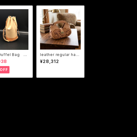
Duffel Bag B-
leather regular han
Tony design）
dbag (Adam Jeske
038
¥28,312
UK)
OFF