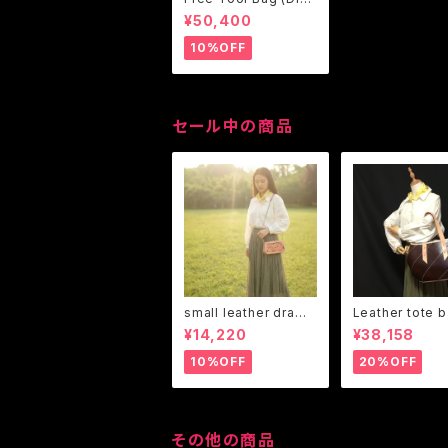
elpunk design）
¥50,400
10%OFF
セール中の商品
small leather draws
Leather tote b
tring bag (Shooter1
hooter13 chan
¥14,220
¥38,158
3 change the desig
e design)
n)
10%OFF
20%OFF
その他の商品