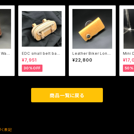
 Wall
EDC small belt bag
Leather Biker Long
Mini 
 desi
ver2 (GizmoLT desi
Wallet Type-AA00
size（
¥7,951
¥22,800
¥17,
gn)
(plain)(shooter13 d
esign)
30%OFF
50%
商品一覧に戻る
づく表記