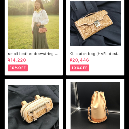
small leather drawstring b
KL clutch bag (HAEL desig
ag (Shooter13 change the
n)
¥14,220
¥20,446
design)
10%OFF
10%OFF