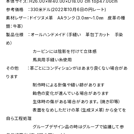
本体サイズ：H26.00×W40.00×D18.00 cm top47.00cm
参考価格 ：330米ドル(2022年10月6日の円レート)
素材レザー：ドイツヌメ革 AAランク（3.0㎜～1.0㎜ 皮革の種
類：牛革）
製品仕様 ：オールハンドメイド（手縫い 革包丁カット 手染
め）
カービンには陰影を付けて立体感
馬具用手縫い糸使用
その他 ：革ごとにコンディションがはあまり良くない場合があ
ります
制作時による針傷や縫い跡があります
飴色の変化が進んでいる場合があります
生体時の傷がある場合があります。（焼き印等）
表面をなめしただけの革（生成ヌメ革）から全てを
自ら工程処理
グループデザイン品の時はグループで協議して参