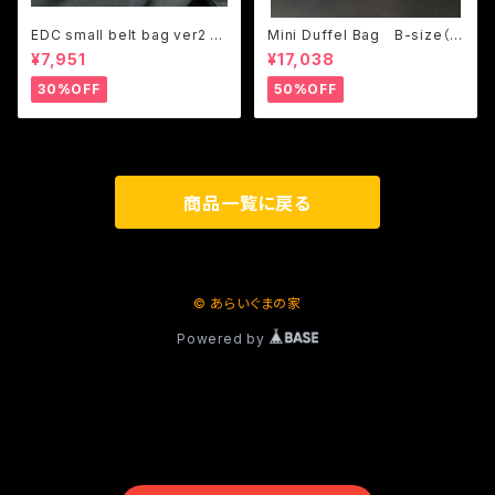
EDC small belt bag ver2 (G
Mini Duffel Bag B-size（T
izmoLT design)
ony design）
¥7,951
¥17,038
30%OFF
50%OFF
商品一覧に戻る
© あらいぐまの家
Powered by