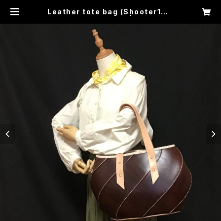
Leather tote bag (Shooter13 c
hange the design) | あらいぐま
の家