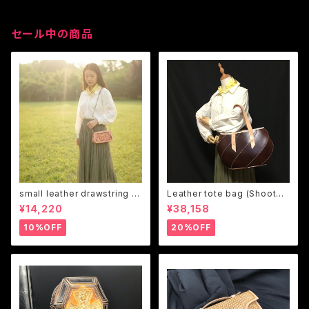
セール中の商品
small leather drawstring b
Leather tote bag (Shooter1
ag (Shooter13 change the
3 change the design)
¥14,220
¥38,158
design)
10%OFF
20%OFF