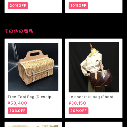
20%OFF
10%OFF
その他の商品
Free Tool Bag (Dieselpunk
Leather tote bag (Shooter1
design）
3 change the design)
¥50,400
¥38,158
10%OFF
20%OFF